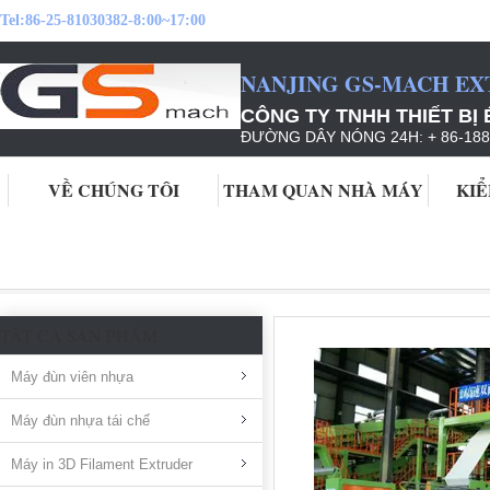
Tel:
86-25-81030382-8:00~17:00
NANJING GS-MACH EX
CÔNG TY TNHH THIẾT BỊ
ĐƯỜNG DÂY NÓNG 24H: + 86-188
VỀ CHÚNG TÔI
THAM QUAN NHÀ MÁY
KIỂ
Nhà
Sản phẩm
Máy làm đá giấy
TẤT CẢ SẢN PHẨM
Máy đùn viên nhựa
Máy đùn nhựa tái chế
Máy in 3D Filament Extruder