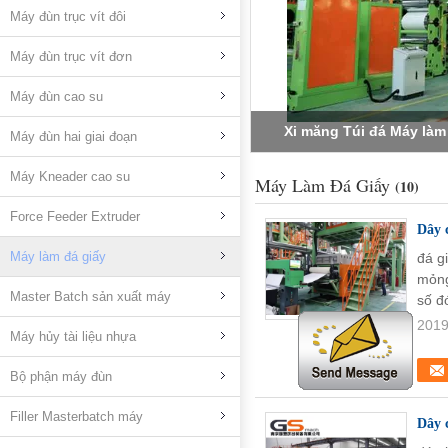
Máy đùn trục vít đôi
Máy đùn trục vít đơn
Máy đùn cao su
800-1000kg / H Dây chuyề
công suất 500 RP
Máy đùn hai giai đoạn
Máy Kneader cao su
Máy Làm Đá Giấy
(10)
Force Feeder Extruder
Dây 
Máy làm đá giấy
đá g
mỏng
Master Batch sản xuất máy
số đ
2019
Máy hủy tài liệu nhựa
Bộ phận máy đùn
Filler Masterbatch máy
Dây 