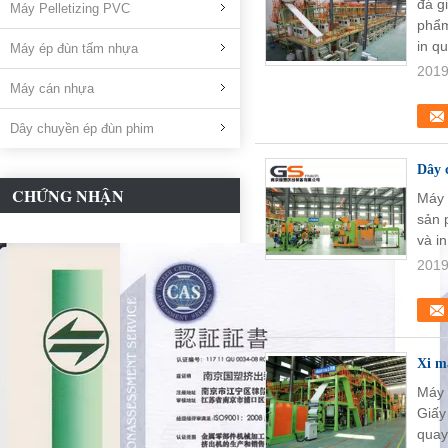
đá g
Máy Pelletizing PVC
phẩm
in q
Máy ép đùn tấm nhựa
2019
Máy cán nhựa
Dây chuyền ép đùn phim
Dây 
CHỨNG NHẬN
Máy 
sản 
và i
2019
Xi m
Máy 
Giấy
quay