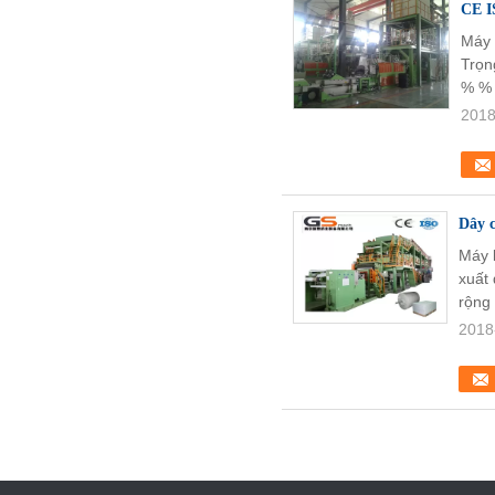
CE I
Máy 
Trọn
% % 
2018
Dây c
Máy 
xuất 
rộng
2018