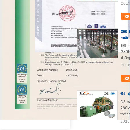
2019
800-
xoắn
Đồ n
280k
thốn
2018
Đồ nộ
Đồ nộ
280kw
thống
2018