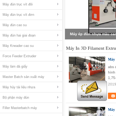
Máy đùn trục vít đôi
Máy đùn trục vít đơn
Máy đùn cao su
1 -2 Kg / H Lab Máy in 3D 
Máy đùn hai giai đoạn
Máy Kneader cao su
Máy In 3D Filament Extru
Force Feeder Extruder
Máy 
Máy làm đá giấy
abs 
hình
Master Batch sản xuất máy
1,75
2019
Máy hủy tài liệu nhựa
Bộ phận máy đùn
Filler Masterbatch máy
Máy 