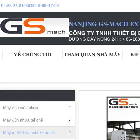
Tel:
86-25-81030382-8:00~17:00
NANJING GS-MACH EX
CÔNG TY TNHH THIẾT BỊ
ĐƯỜNG DÂY NÓNG 24H: + 86-188
VỀ CHÚNG TÔI
THAM QUAN NHÀ MÁY
KIỂ
Nhà
Sản phẩm
Máy in 3D Filament Extruder
TẤT CẢ SẢN PHẨM
Máy đùn viên nhựa
Máy đùn nhựa tái chế
Máy in 3D Filament Extruder