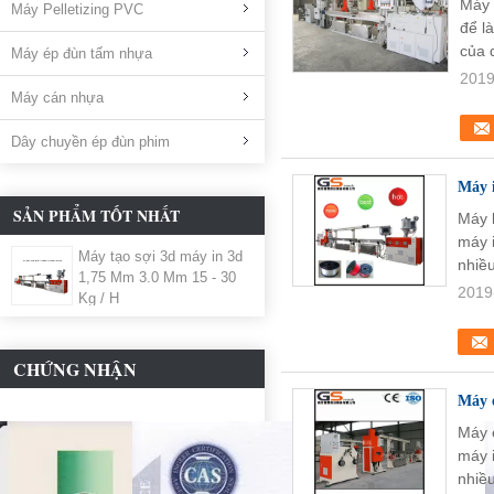
Máy 
Máy Pelletizing PVC
để l
của 
Máy ép đùn tấm nhựa
2019
Máy cán nhựa
Dây chuyền ép đùn phim
Máy i
SẢN PHẨM TỐT NHẤT
Máy l
máy i
Máy tạo sợi 3d máy in 3d
nhiề
1,75 Mm 3.0 Mm 15 - 30
2019
Kg / H
CHỨNG NHẬN
Máy 
Máy 
máy i
nhiều