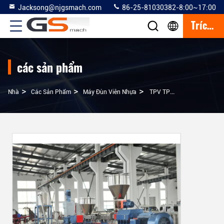
Jacksong@njgsmach.com
86-25-81030382-8:00~17:00
Trích Dẫn
các sản phẩm
>
>
>
Nhà
Các Sản Phẩm
Máy Đùn Viên Nhựa
TPV TPR Nhựa Nhiệt Dẻo Viên Đùn 300-400kg / H / Nước Ring Hệ Thống Cắt