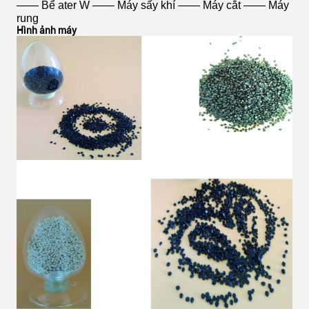
——
Bể ater
W
—— Máy sấy khí —— Máy cắt —— Máy
rung
Hình ảnh máy