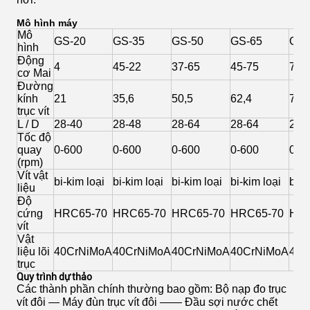
Mô hình máy
Mô
GS-20
GS-35
GS-50
GS-65
GS-
hình
Động
4
45-22
37-65
45-75
75-
cơ Mai
Đường
kính
21
35,6
50,5
62,4
71
trục vít
L / D
28-40
28-48
28-64
28-64
28-
Tốc độ
quay
0-600
0-600
0-600
0-600
0-6
(rpm)
Vít vật
bi-kim loại
bi-kim loại
bi-kim loại
bi-kim loại
bi-k
liệu
Độ
cứng
HRC65-70
HRC65-70
HRC65-70
HRC65-70
HRC
vít
Vật
liệu lõi
40CrNiMoA
40CrNiMoA
40CrNiMoA
40CrNiMoA
40C
trục
Quy trình dự thảo
Các thành phần chính thường bao gồm:
Bộ nạp đo trục
vít
đôi
—
Máy
đùn trục vít đôi ——
Đầu sợi
nước chết